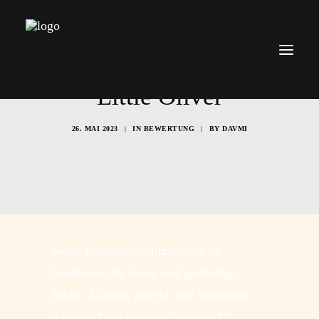
Little Oliver
26. MAI 2023
|
IN
BEWERTUNG
|
BY
DAVMI
Über mich
Leistungen
Preise
Kontakt
Blog
Super freundlich, blitzschnell im
bearbeiten der Fotos und großartige
Bilder. Einfach perfekt, wir freuen uns
schon auf das nächste Shooting 😊