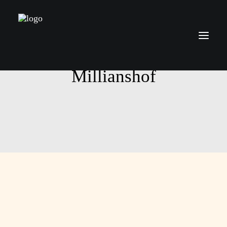
Millianshof
Über mich
Leistungen
Preise
Kontakt
Blog