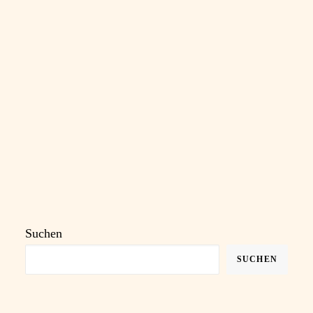
getestet habe.
by davmi
Suchen
SUCHEN