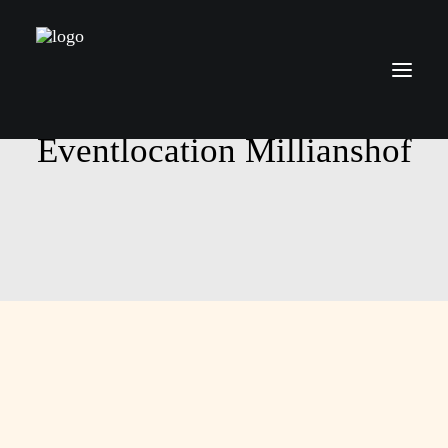
Eventlocation Millianshof
Über mich
Leistungen
Preise
Kontakt
Blog